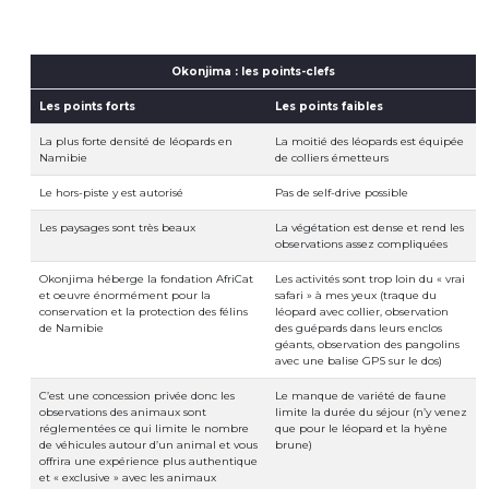
Okonjima : les points-clefs
Les points forts
Les points faibles
La plus forte densité de léopards en
La moitié des léopards est équipée
Namibie
de colliers émetteurs
Le hors-piste y est autorisé
Pas de self-drive possible
Les paysages sont très beaux
La végétation est dense et rend les
observations assez compliquées
Okonjima héberge la fondation AfriCat
Les activités sont trop loin du « vrai
et oeuvre énormément pour la
safari » à mes yeux (traque du
conservation et la protection des félins
léopard avec collier, observation
de Namibie
des guépards dans leurs enclos
géants, observation des pangolins
avec une balise GPS sur le dos)
C’est une concession privée donc les
Le manque de variété de faune
observations des animaux sont
limite la durée du séjour (n’y venez
réglementées ce qui limite le nombre
que pour le léopard et la hyène
de véhicules autour d’un animal et vous
brune)
offrira une expérience plus authentique
et « exclusive » avec les animaux