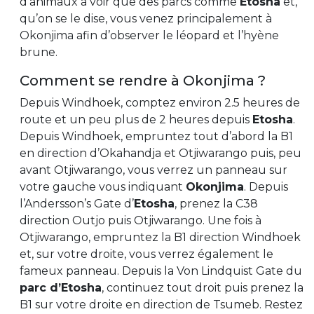
d’animaux à voir que des parcs comme
Etosha
et,
qu’on se le dise, vous venez principalement à
Okonjima afin d’observer le léopard et l’hyène
brune.
Comment se rendre à Okonjima ?
Depuis Windhoek, comptez environ 2.5 heures de
route et un peu plus de 2 heures depuis
Etosha
.
Depuis Windhoek, empruntez tout d’abord la B1
en direction d’Okahandja et Otjiwarango puis, peu
avant Otjiwarango, vous verrez un panneau sur
votre gauche vous indiquant
Okonjima
. Depuis
l’Andersson’s Gate d’
Etosha
, prenez la C38
direction Outjo puis Otjiwarango. Une fois à
Otjiwarango, empruntez la B1 direction Windhoek
et, sur votre droite, vous verrez également le
fameux panneau. Depuis la Von Lindquist Gate du
parc d’Etosha
, continuez tout droit puis prenez la
B1 sur votre droite en direction de Tsumeb. Restez