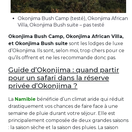
Okonjima Bush Camp (testé), Okonjima African
Okonjima
Villa, Okonjima Bush suite – pas testé
Okonjima Omboroko camping dans la réserve privée d’Okonjima en Namibie – Cette image est la propriété d’
Okonjima Bush Camp, Okonjima African Villa,
et Okonjima Bush suite
sont les lodges de luxe
d’Okonjima. Ils sont, selon moi, trop chers pour ce
qu’ils offrent et ne les recommande donc pas.
Guide d’Okonjima : quand partir
pour un safari dans la réserve
privée d’Okonjima ?
La
Namibie
bénéficie d’un climat aride qui réduit
drastiquement vos chances de faire face à une
semaine de pluie durant votre séjour. Elle est
principalement composée de deux grandes saisons
: la saison sèche et la saison des pluies. La saison