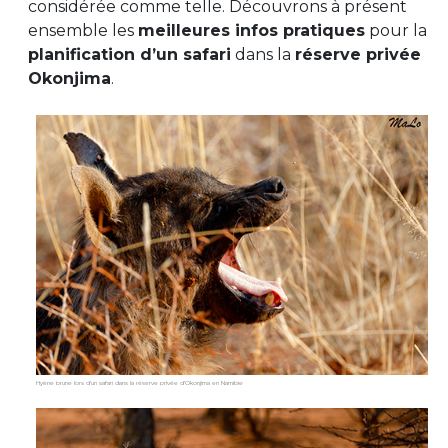
considérée comme telle. Découvrons à présent
ensemble les
meilleures infos pratiques
pour la
planification d’un safari
dans la
réserve privée
Okonjima
.
Hyène brune lors d’un safari dans la réserve privée d’Okonjima en Namibie